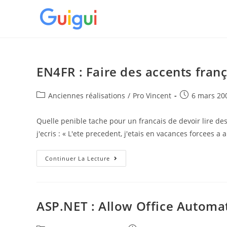
Skip
to
content
EN4FR : Faire des accents franç
Post
Post
Anciennes réalisations
/
Pro Vincent
6 mars 20
category:
published:
Quelle penible tache pour un francais de devoir lire des 
j'ecris : « L'ete precedent, j'etais en vacances forcees
EN4FR
Continuer La Lecture
:
Faire
Des
Accents
Français
Sur
ASP.NET : Allow Office Automat
Un
Clavier
Anglais