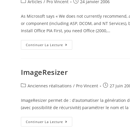
Post
Post
Articles
/
Pro Vincent
24 janvier 2006
category:
published:
As Microsoft says « We does not currently recommend, a
or component (including ASP, DCOM, and NT Services), b
Install Office PIA First, you need Office (2000,…
ASP.NET
Continuer La Lecture
:
Allow
Office
Automation
With
PIA
ImageResizer
(Primary
Interop
Assemblies)
Post
Post
Anciennes réalisations
/
Pro Vincent
27 juin 20
category:
published:
ImageResizer permet de : d'automatiser la génération d
(avec possibilité de récursivité) paramétrer le nom et la 
ImageResizer
Continuer La Lecture