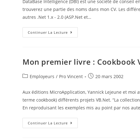
DataBase Intelligence (DBI) est une société de conseil e
trouverez une partie des noms dans mon CV. Les différen
autres .Net 1.x - 2.0 (ASP.Net et…
Database
Continuer La Lecture
Intelligence
SAS
Mon premier livre : Cookbook 
Post
Post
Employeurs
/
Pro Vincent
20 mars 2002
category:
published:
Aux éditions MicroApplication, Yannick Lejeune et moi a
terme cookbook) différents projets VB.Net. “La collectio
En reproduisant les exemples mis au point par nos aut
Mon
Continuer La Lecture
Premier
Livre
: