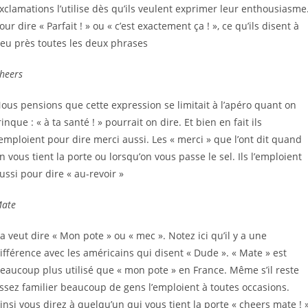
xclamations l’utilise dès qu’ils veulent exprimer leur enthousiasme
our dire « Parfait ! » ou « c’est exactement ça ! », ce qu’ils disent à
eu près toutes les deux phrases
heers
ous pensions que cette expression se limitait à l’apéro quant on
rinque : « à ta santé ! » pourrait on dire. Et bien en fait ils
’emploient pour dire merci aussi. Les « merci » que l’ont dit quand
n vous tient la porte ou lorsqu’on vous passe le sel. Ils l’emploient
ussi pour dire « au-revoir »
ate
a veut dire « Mon pote » ou « mec ». Notez ici qu’il y a une
ifférence avec les américains qui disent « Dude ». « Mate » est
eaucoup plus utilisé que « mon pote » en France. Même s’il reste
ssez familier beaucoup de gens l’emploient à toutes occasions.
insi vous direz à quelqu’un qui vous tient la porte « cheers mate ! 