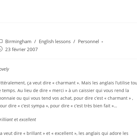
ost
Birmingham
/
English lessons
/
Personnel
ategory:
ost
23 février 2007
ublished:
ovely
ittéralement, ça veut dire « charmant ». Mais les anglais l’utilise to
e temps. Au lieu de dire « merci » à un caissier qui vous rend la
onnaie ou qui vous tend vos achat, pour dire c’est « charmant » ,
our dire « c’est sympa », pour dire « c’est très bien fait »…
rilliant
et
excellent
a veut dire « brillant » et « excellent », les anglais qui adore les