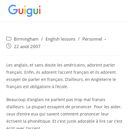
Skip
to
content
Post
Birmingham
/
English lessons
/
Personnel
category:
Post
22 août 2007
published:
Les anglais, et sans doute les américains, adorent parler
français. Enfin, ils adorent l’accent français et ils adorent
essayer de parler en français. D’ailleurs, en Angleterre le
français est obligatoire à l’école.
Beaucoup d’anglais ne parlent pas trop mal franais
d’ailleurs. La plupart essayent de prononcer. Pour les aider,
ceux d’entre eux qui savent comment prononcer leur
écrivent la phonétique. Et c’est juste adorable à lire car c’est
écrit avec l’accent.